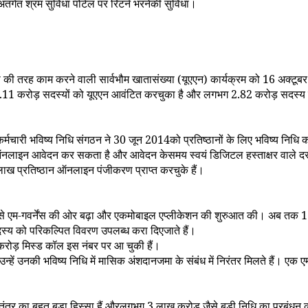
र्गत श्रम सुविधा पोर्टल पर रिटर्न भरनेकी सुविधा।
 की तरह काम करने वाली सार्वभौम खातासंख्या (यूएएन) कार्यक्रम को
16
अक्टूब
.11
करोड़ सदस्यों को यूएएन आवंटित करचुका है और लगभग
2.82
करोड़ सदस्य इस
र्मचारी भविष्य निधि संगठन ने
30
जून
2014
को प्रतिष्ठानों के लिए भविष्य नि
े ऑनलाइन आवेदन कर सकता है और आवेदन केसमय स्वयं डिजिटल हस्ताक्षर वाले दस
ाख प्रतिष्ठान ऑनलाइन पंजीकरण प्राप्त करचुके हैं।
नेंस से एम-गवर्नेंस की ओर बढ़ा और एकमोबाइल एप्लीकेशन की शुरुआत की। अब तक
1
स्य को परिकल्पित विवरण उपलब्ध करा दिएजाते हैं।
रोड़ मिस्ड कॉल इस नंबर पर आ चुकी हैं।
न्हें उनकी भविष्य निधि में मासिक अंशदानजमा के संबंध में निरंतर मिलते हैं। एक
न तंत्र का बहुत बड़ा हिस्सा हैं औरलगभग
3
लाख करोड़ जैसे बड़ी निधि का प्रबंधन क