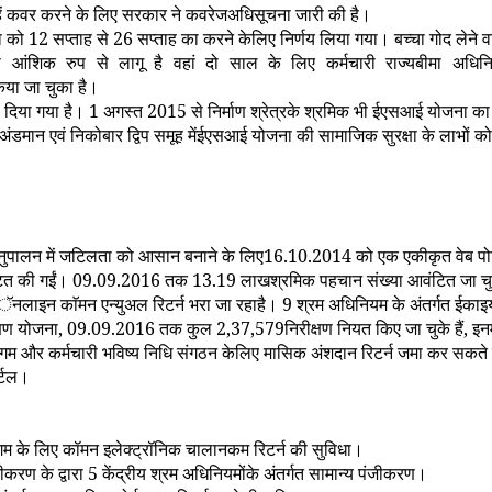
न्हें कवर करने के लिए सरकार ने कवरेजअधिसूचना जारी की है।
मा को
12
सप्ताह से
26
सप्ताह का करने केलिए निर्णय लिया गया। बच्चा गोद लेने व
ना आंशिक रुप से लागू है वहां दो साल के लिए कर्मचारी राज्यबीमा अधि
या जा चुका है।
ा दिया गया है।
1
अगस्त
2015
से निर्माण श्रेत्रके श्रमिक भी ईएसआई योजना का 
अंडमान एवं निकोबार द्विप समूह मेंईएसआई योजना की सामाजिक सुरक्षा के लाभों क
र अनुपालन में जटिलता को आसान बनाने के लिए
16.10.2014
को एक एकीकृत वेब पोर्
ंटित की गईं।
09.09.2016
तक
13.19
लाखश्रमिक पहचान संख्या आवंटित जा चु
 आॅनलाइन काॅमन एन्युअल रिटर्न भरा जा रहाहै।
9
श्रम अधिनियम के अंतर्गत ईकाइय
क्षण योजना
, 09.09.2016
तक कुल
2,37,579
निरीक्षण नियत किए जा चुके हैं
,
इनम
ा निगम और कर्मचारी भविष्य निधि संगठन केलिए मासिक अंशदान रिटर्न जमा कर सकते 
र्टल।
निगम के लिए कॉमन इलेक्ट्रॉनिक चालानकम रिटर्न की सुविधा।
कीकरण के द्वारा
5
केंद्रीय श्रम अधिनियमोंके अंतर्गत सामान्य पंजीकरण।