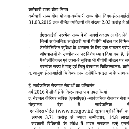
कर्मचारी राज्य बीमा निगम:
कर्मचारी राज्य बीमा योजना-कर्मचारी राज्य बीमा निगम-ईएसआईसी
31.03.2015
तक बीमित व्यक्तियों की संख्या
2.03
करोड़ है और
·
ईएसआईसी प्रत्येक राज्य में दो आदर्श अस्तपाल गोद लेने
·
निजी सार्वजनिक साझेदारी यानी पीपीपी मॉडल पर विभिन्
·
टेलीमेडिसिन सुविधा के अभ्यास के लिए एक पायलट प्रोजेक
·
औषधालयों के उच्चीकरण पर विशेष ध्यान दिया गया है
,
ई
·
पैथोलॉजिकल एवं एक्स-रे सुविधा भी पीपीपी मॉडल पर स
·
प्रत्येक राज्य में मातृ एवं शिशु देखभाल चिकित्सालयः क
द. आयुषः ईएसआईसी चिकित्सालय एलोपैथिक इलाज के साथ-साथ
ई. सार्वजनिक रोजगार सेवाओं का परिवर्तन
वर्ष
2016
में डीजीई के क्रियाकलाप व उपलब्धियां
ए. नेशनल कॅरियर सर्विस
(
एनसीएस) -सार्वजनिक रोजगार सेवा 
मंत्रालय देश में सार्वज
एनसीएस पोर्टल (
www.ncs.gov.in
) सूचना प्रोद्यौगिकी 
लगभग
3.71
करोड़ से ज्यादा उम्मीदवार
, 14.8
लाख प
सरकारी रिक्तियों के संबंध में भारत सरकार उन्हें एन