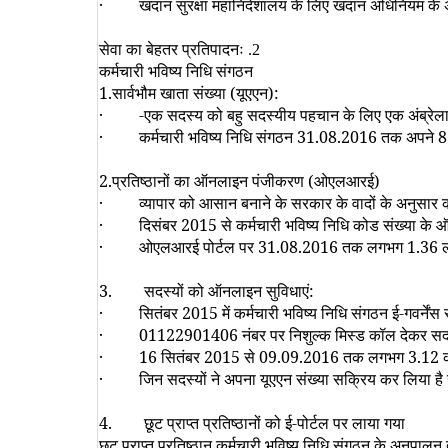
·
खदान सुरक्षा महानिदेशालय के लिए खदान अधिनियम के अंत
सेवा का बेहतर प्रतिपादनः
.
2
कर्मचारी भविष्य निधि संगठन
1.
सार्वभौम खाता संख्या (यूएएन)
:
·
-एक सदस्य को बहु सदस्यीय पहचान के लिए एक अंब्रेला
·
कर्मचारी भविष्य निधि संगठन
31.08.2016
तक अपने
8
2.
प्रतिष्ठानों का ऑनलाइन पंजीकरण (ओएलआरई)
·
व्यापार को आसान बनाने के सरकार के वादों के अनुसार क
·
दिसंबर
2015
से कर्मचारी भविष्य निधि कोड संख्या क
·
ओएलआरई पोर्टल पर
31.08.2016
तक लगभग
1.36
ल
3.
सदस्यों को ऑनलाइन सुविधाएं:
·
सितंबर
2015
में कर्मचारी भविष्य निधि संगठन ई-गवर्
· 01122901406
नंबर पर निशुल्क मिस्ड कॉल देकर सद
· 16
सितंबर
2015
से
09.09.2016
तक लगभग
3.12
क
·
जिन सदस्यों ने अपना यूएएन संख्या सक्रिय कर लिया है उ
4.
छूट प्राप्त प्रतिष्ठानों को ई-पोर्टल पर लाया गया
छूट प्राप्त प्रतिष्ठान कर्मचारी भविष्य निधि संगठन के अनुपाल