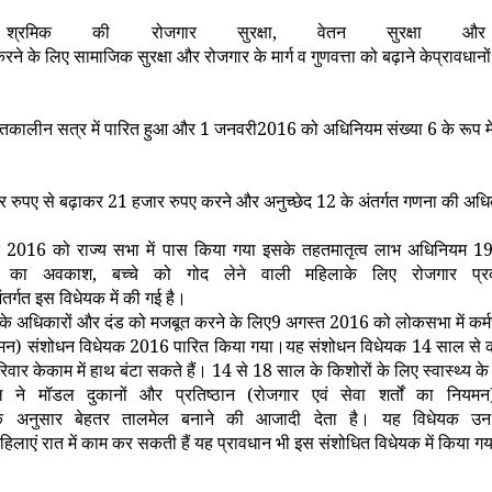
 श्रमिक की रोजगार सुरक्षा
,
वेतन सुरक्षा औ
े के लिए सामाजिक सुरक्षा और रोजगार के मार्ग व गुणवत्ता को बढ़ाने केप्रावधानों 
तकालीन सत्र में पारित हुआ और
1
जनवरी
2016
को अधिनियम संख्या
6
के रूप म
र रुपए से बढ़ाकर
21
हजार रुपए करने और अनुच्छेद
12
के अंतर्गत गणना की अध
त
2016
को राज्य सभा में पास किया गया इसके तहतमातृत्व लाभ अधिनियम
1
ह का अवकाश
,
बच्चे को गोद लेने वाली महिलाके लिए रोजगार 
तर्गत इस विधेयक में की गई है।
 के अधिकारों और दंड को मजबूत करने के लिए
9
अगस्त
2016
को लोकसभा में कर्म
ियमन) संशोधन विधेयक
2016
पारित किया गया।यह संशोधन विधेयक
14
साल से कम
िवार केकाम में हाथ बंटा सकते हैं।
14
से
18
साल के किशोरों के लिए स्वास्थ्य क
डल ने मॉडल दुकानों और प्रतिष्ठान (रोजगार एवं सेवा शर्तों का निय
नुसार बेहतर तालमेल बनाने की आजादी देता है। यह विधेयक उन दुक
पर महिलाएं रात में काम कर सकती हैं यह प्रावधान भी इस संशोधित विधेयक में किया गय