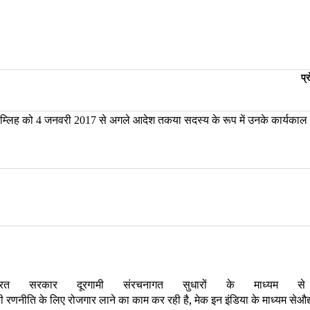
प्
म्लिह
को
जनवरी
से
अगले
आदेश
तकया
सदस्य
के
रूप
में
उनके
कार्यकाल
4
2017
ारत सरकार दूरगामी संरचनागत सुधारों के माध्य
की रणनीति के लिए रोजगार लाने का काम कर रही है
,
मेक इन इंडिया के माध्यम सेऔद