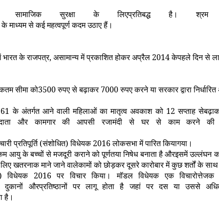
र सामाजिक सुरक्षा के लिएप्रतिबद्ध है। श्रम
के माध्यम से कई महत्वपूर्ण कदम उठाए हैं।
ें भारत के राजपत्र, असामान्य में प्रकाशित होकर अप्रैल
2014
केपहले दिन से ल
िकतम सीमा को
3500
रुपए से बढ़ाकर
7000
रुपए करने या सरकार द्वारा निर्धार
961
के अंतर्गत आने वाली महिलाओं का मातृत्व अवकाश को
12
सप्ताह सेबढ़ा
प्रदाता और कामगार की आपसी रजामंदी से घर से काम करने की 
चारी प्रतिपूर्ति (संशोधित) विधेयक
2016
लोकसभा में पारित कियागया।
 आयु के बच्चों से मजदूरी कराने को पूर्णतया निषेध बनाता है औरइसमें उल्लंघन
े लिए खतरनाक माने जाने वालेकामों को छोड़कर दूसरे कारोबार में कुछ शर्तों के स
मन) विधेयक
2016
पर विचार किया। मॉडल विधेयक एक विचारोत्तेजक क
ानों औरप्रतिष्ठानों पर लागू होता है जहां पर दस या उससे अधिक 
ा है।