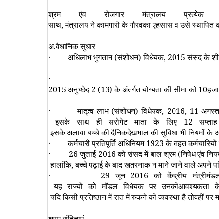
श्रम एंव रोजगार मंत्रालय प्रत्येक
साथ
,
मंत्रालय ने कामगारों के गौरवका एहसास व उसे स्थापित करन
अ.वैधानिक सुधार
·
अधिलाभ भुगतान (संशोधन) विधेयक
, 2015
संसद के शी
2015
अनुच्छेद
2
(
13
) के अंतर्गत योग्यता की सीमा को
10
हजा
·
मातृत्व लाभ (संशोधन) विधेयक
, 2016, 11
अगस्
इसके साथ ही सरोगेट माता के लिए
12
सप्ता
इसके अलावा बच्चे की दैनिकदेखभाल की सुविधा भी नियमों के अं
·
कर्मचारी प्रतिपूर्ति अधिनियम
1923
के तहत कर्मचारियों
· 26
जुलाई
2016
को संसद में बाल श्रम (निषेध एंव न
हालांकि
,
बच्चे पढ़ाई के बाद खतरनाक न माने जाने वाले अपने पर
· 29
जून
2016
को केंद्रीय मंत्रीमं
यह राज्यों को मॉडल विधेयक पर उनकीआवश्यकता के अ
यदि किसी प्रतिष्ठान में रात में रुकने की व्यवस्था है तोवहीं 
श्रम संहिताएं