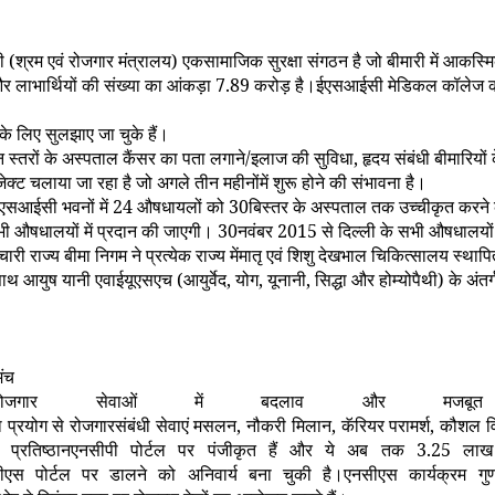
 (श्रम एवं रोजगार मंत्रालय) एकसामाजिक सुरक्षा संगठन है जो बीमारी में आकस्म
 लाभार्थियों की संख्या का आंकड़ा
7.89
करोड़ है।ईएसआईसी मेडिकल कॉलेज क
 के लिए सुलझाए जा चुके हैं।
न स्तरों के अस्पताल कैंसर का पता लगाने/इलाज की सुविधा
,
हृदय संबंधी बीमारियो
्ट चलाया जा रहा है जो अगले तीन महीनोंमें शुरू होने की संभावना है।
एसआईसी भवनों में
24
औषधायलों को
30
बिस्तर के अस्पताल तक उच्चीकृत करने के
भी औषधालयों में प्रदान की जाएगी।
30
नवंबर
2015
से दिल्ली के सभी औषधालयों म
र्मचारी राज्य बीमा निगम ने प्रत्येक राज्य मेंमातृ एवं शिशु देखभाल चिकित्सालय 
 आयुष यानी एवाईयूएसएच (आयुर्वेद
,
योग
,
यूनानी
,
सिद्धा और होम्योपैथी) के अंत
मंच
निक रोजगार सेवाओं में बदलाव और
का प्रयोग से रोजगारसंबंधी सेवाएं मसलन
,
नौकरी मिलान
,
कॅरियर परामर्श
,
कौशल वि
्रतिष्ठानएनसीपी पोर्टल पर पंजीकृत हैं और ये अब तक
3.25
लाख र
सीएस पोर्टल पर डालने को अनिवार्य बना चुकी है।एनसीएस कार्यक्रम गु