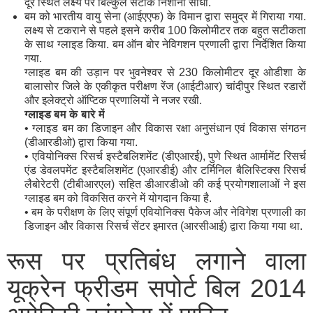
दूर स्थित लक्ष्य पर बिल्कुल सटीक निशाना साधा.
बम को भारतीय वायु सेना (आईएएफ) के विमान द्वारा समुद्र में गिराया गया.
लक्ष्य से टकराने से पहले इसने करीब 100 किलोमीटर तक बहुत सटीकता
के साथ ग्लाइड किया. बम ऑन बोर नेविगशन प्रणाली द्वारा निर्देशित किया
गया.
ग्लाइड बम की उड़ान पर भुवनेश्वर से 230 किलोमीटर दूर ओडीशा के
बालासोर जिले के एकीकृत परीक्षण रेंज (आईटीआर) चांदीपुर स्थित रडारों
और इलेक्ट्रो ऑप्टिक प्रणालियों ने नजर रखी.
ग्लाइड
बम
के
बारे
में
• ग्लाइड बम का डिजाइन और विकास रक्षा अनुसंधान एवं विकास संगठन
(डीआरडीओ) द्वारा किया गया.
• एवियोनिक्स रिसर्च इस्टैबलिशमेंट (डीएआरई), पुणे स्थित आर्मामेंट रिसर्च
एंड डेवलपमेंट इस्टैबलिशमेंट (एआरडीई) और टर्मिनिल बैलिस्टिक्स रिसर्च
लैबोरेटरी (टीबीआरएल) सहित डीआरडीओ की कई प्रयोगशालाओं ने इस
ग्लाइड बम को विकसित करने में योगदान किया है.
• बम के परीक्षण के लिए संपूर्ण एवियोनिक्स पैकेज और नेविगेश प्रणाली का
डिजाइन और विकास रिसर्च सेंटर इमारत (आरसीआई) द्वारा किया गया था.
रूस पर प्रतिबंध लगाने वाला
यूक्रेन फ्रीडम सपोर्ट बिल 2014