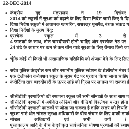
22-DEC-2014
केंद्रीय
गृह
मंत्रालय
ने 19
दिसंबर
2014
को
स्कूलों
में
सुरक्षा
को
बढ़ाने
के
लिए
दिशा
निर्देश
जारी
किए.
ये
दि
दिशा
निर्देश
स्कूलों
में
अचानक
फायरिंग,
सशस्त्र
घुसपैठ,
बंधक
संकट
य
दिशा
निर्देशों
के
मुख्य
बिंदु:
प्रत्येक
स्कूल
में 3
से
4
फाटकों
के
साथ,
ठोस
चारदीवारी
होनी
चाहिए
और
प्रत्येक
गेट
पर
24
घंटे
के
आधार
पर
कम
से
कम
तीन
गार्ड
सुरक्षा
के
लिए
तैनात
किये
जा
.
चूँकि
कोई
भी
किसी
भी
असामाजिक
गतिविधि
को
अंजाम
देने
के
लिए
लि
.
सदैव
पुलिस
कंट्रोल
रूम
और
स्थानीय
पुलिस
स्टेशन
के
टेलीफोन
नंबर
एक
टेलीफोन
कनेक्शन
स्कूल
के
मुख्य
गेट
पर
प्रदान
किया
जाना
चाहि
कंसेर्टिना
तार
चारदीवारी
के
ऊपर
लोहे
की
ग्रिल
पर
लगाया
जा
सकता
ह
.
सीसीटीवी
प्रणालियों
की
स्थापना
स्कूल
की
सभी
सीमाओं
के
साथ
साथ
प
सीसीटीवी
प्रणाली
में
अपेक्षित
ऑडियो
और
वीडियो
विश्लेषक
यन्त्र
होन
सीसीटीवी
प्रणाली
फाटकों
से
जोड़ा
जा
सकता
है
ताकि
खतरे
की
स्थिति
सुरक्षा
गार्ड
और
नोडल
सुरक्षा
अधिकारी
के
बीच
संचार
के
लिए
वाकी
टा
नोडल
अधिकारी
एवं
सभी
वर्गों /
पुस्तकालय
आदि
के
बीच
केंद्रीकृत
सार्वजनिक
घोषणा
प्रणाली
की
स्था