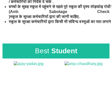
/
कर्मचारियों
को
निर्देश
दे
सके .
बच्चों
के
सुबह
स्कूल
में
पहुंचने
से
पहले
पूरे
स्कूल
की
दृश्य
तोड़फोड़
रोधी
(Anti- Sabotage Check
)
स्कूल
के
सुरक्षा
कर्मचारियों
द्वारा
की
जानी
चाहिए.
स्कूल
के
सुरक्षा
कर्मचारियों
द्वारा
किसी
भी
संदिग्ध
वस्तुओं
का
पता
लगाने
Best
Student