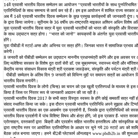
14वें प्रवासी भारतीय दिवस सम्‍मेलन का आयोजन ‘‘प्रवासी भारतीयों के साथ पुनर्परिभा
प्रतिनिधियों के साथ समन्‍वय से कार्य कर रहे हैं। हम इस आयोजन में शामिल राज्‍य सरकार 
अब मैं 14वें प्रवासी भारतीय दिवस सम्‍मेलन के कुछ प्रमुख कार्यक्रमों की जानकारी दूंगा।
के द्वारा किया जायेगा। सूरीनाम के 36 वर्षीय उप-राष्‍ट्रपति माइकल अश्विन अधिन विशेष अत
युवा प्रवासी भारतीय दिवस सत्र में युवा प्रवासी भारतीयों को भारत की संस्‍कृति और विरास
के साथ उद्घाटन सत्र होगा। ‘‘भारत को जानो’’ कायक्रमों के अंतर्गत युवा प्रवासी भारतीय द
होंगे।
युवा पीबीडी में स्‍टार्ट-अप्स और अभिनव पर सत्र होंगे। जिनका भारत में सामाजिक प्रभाव और 
करेगी।
8 जनवरी को पीबीडी सम्‍मेलन का उद्घाटन माननीय प्रधानमंत्री करेंगे और इस अवसर पर अपना सं
लिए मलेशिया सरकार के विशेष दूत दातों सेरी डॉ. एस सुब्रमण्‍यम, स्‍वास्‍थ्‍य मंत्री और मॉरिशस
केंद्रीय मानव संसाधन विकास मंत्री श्री प्राकश जावड़ेकर, संस्‍कृति और पर्यटन मंत्री श्री मह
पीबीडी सम्‍मेलन के अंतिम दिन 9 जनवरी को विभिन्‍न मुद्दों पर समापन सत्रों का आयोजन क
भारतीय दिवस मनायेंगे।
प्रवासी भारतीय दिवस के लोगो (चिन्‍ह) का चयन को एक खुली प्रतिस्‍पर्धा के माध्‍यम से इस वर्ष
किया है जिस पर निंरतर रूप से जानकारी अद्यतन की जा रही है।
प्रवासी भारतीय दिवस 2017 के सभी सत्र विस्तृत स्वरूप के होंगे कोई समवर्ती सत्र नहीं होग
संवाद स्थापित किया जा सके। इस दौरान प्रवासी भारतीय प्रतिनिधि अपने सुझाव और टिप्पणि
प्रवासी भारतीय दिवस का एक आकर्षण एक प्रदर्शनी है, जिसके द्वारा प्रतिनिधियों को सरकार के
भारतीय दिवस प्रदर्शनी में पांच विशिष्ट विषय और क्षेत्र होंगे, जो इस प्रकार हैं- भार
प्रोत्साहन, दस्तकारों द्वारा बिक्री और प्रदर्शन सहित भारतीय हस्तशिल्प और सांस्कृतिक ब
द्वारा राष्ट्रीय स्तर पर आयोजित प्रतियोगिता के आधार पर चुने गये 20 स्टार्ट अप को 
बैठक लांज बनाया जाएगा। हमने बी2बी प्लेटफार्म ऑनलाइन
की शुरूआत 
www.pbdb2b.in