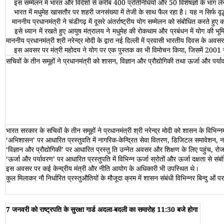
इस सम्‍मेलन में भारत और विदेशों से करीब 400 प्रतिनिधियों और 50 विशेषज्ञों के भाग लेने क
भारत में मधुमेह खासतौर पर शहरी जनसंख्‍या में तेजी के साथ फैल रहा है। यह न सिर्फ वृद्ध ज
माननीय प्रधानमंत्री ने चंडीगढ़ में दूसरे अंतर्राष्‍ट्रीय योग सम्‍मेलन को संबोधित करते हु
इसे ध्‍यान में रखते हुए आयुष मंत्रालय ने मधुमेह की रोकथाम और प्रबंधन में योग की भूम
माननीय प्रधानमंत्री श्री नरेन्‍द्र मोदी के द्वारा नई दिल्‍ली में प्रवासी भारतीय दिवस के
इस अवसर पर मंत्री महोदय ने योग पर एक पुस्‍तक का भी विमोचन किया, जिसमें 2001 स
सचिवों के तीन समूहों ने प्रधानमंत्री को शासन, विज्ञान और प्रौद्योगिकी तथा ऊर्जा और प
भारत सरकार के सचिवों के तीन समूहों ने प्रधानमंत्री श्री नरेन्द्र मोदी को शासन के विभिन
‘अभिशासन’ पर आधारित प्रस्तुवति में नागरिक-केन्द्रित सेवा वितरण, डिजिटल समावेशन
‘विज्ञान और प्रौद्योगिकी’ पर आधार‍ित प्रस्तु ति उन्नेत अवसर और शिक्षण के लिए पहुंच, रोजगा
‘ऊर्जा और पर्यावरण’ पर आधारित प्रस्तुपति में विभिन्न ऊर्जा स्रोतों और ऊर्जा दक्षता से स
इस अवसर पर कई केन्द्रीय मंत्री और नीति आयोग के अधिकारी भी उपस्थित थे।
कुल मिलाकर नौ निर्धारित प्रस्तुऔतियों के मौजूदा क्रम में शासन संबंधी वि‍भिन्नर बिन्दु ओं 
7 जनवरी को राष्ट्रपति के सुरक्षा गार्ड अदला-बदली का समारोह 11:30 बजे होगा