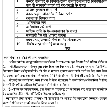
केन्द्र सरकार के विभागों/राज्य सरकार/सरकारी निकायों/नि
1.
पक्षों से सरकारी बकाये की गैर-वसूली के मामले
अधिक भुगतान के मामले
2.
बेकार पड़ी मशीनरी/अतिरिक्त स्टोर
3.
नुकसान/
निष्फल व्यय
4.
अनियमित व्यय
5.
अनियमित खरीदारी
6.
अग्रिम राशि के गैर-समायोजन के मामले
7.
सरकारी पैसे को अवरुद्ध करना
8.
महंगे स्टोर/सरकारी पैसे का गैर-लेखाकरण
9.
विशेष तरह की कोई अन्य वस्तु
10.
कुल
व्यय विभाग (डीओई) की अन्य उपलब्धियां –
1.
भविष्य पोर्टलः संबद्ध/अधीनस्थ कार्यालयों के साथ-साथ इस विभाग ने भी भविष्य पोर्टल 
2.
पीजीआरएएमएसः केन्द्रीकृत लोक शिकायत निवारण और निगरानी प्रणाली (सीपीजीआरए
शिकायत विभाग (डीएआरपीजी) की ओर से मान्यता प्रमाण-पत्र जारी करने के लिए व्यय वि
3.
स्‍वच्‍छ अभियान: इस विभाग ने नवंबर
,
2016 के दौरान 15 दिनों की अवधि के लिए
‘
स्व
4.
नोटबंदी पर कार्यशाला: व्‍यय विभाग ने वित्‍त मंत्रालय के कर्मचारियों/अधिकारियों के लि
के सभी विभागों के अधिकारियों/कर्मचारियों ने भी भाग लिया।
5.
ई-ऑफिस का क्रियान्‍वयन: इस विभाग ने चरणबद्ध ढंग से मिशन मोड वाली एक परियोज
वेब आधारित ऑडिट पैरा मॉनीटरिंग सिस्‍टम (एपीएमएस)
सार्वजनिक लेखा समिति (पीएसी) की सिफारिशों पर ऑडिट पैरा मॉनीटरिंग सिस्‍टम (एपीएमए
चरण में पोर्टल पर इनको अपलोड किया जाता है।