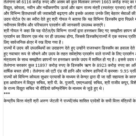
तेलंगाना को 6116 करोड़ रुपए और असम को कुल मिलाकर लगभग 1663 करोड़ रुपए का शु
विद्युत, कोयला, नवीन और नवीकरणीय ऊर्जा और खान राज्य मंत्री (स्वतंत्र प्रभार) श्री
और विभिन्न हितधारकों की जवाबदेही बढ़ाएगा और इसके अलावा उनके लिए बेहतर सेवाओं की मा
उदय पोर्टल ऐप का ब्यौरा देते हुए श्री गोयल ने बताया कि यह विभिन्न डिस्कॉम द्वारा पिछल
नवीनतम वित्तीय और परिचालन प्रदर्शन की जानकारी उपलब्ध कराएंगे।
श्री गोयल ने कहा कि यह पोर्टल/ऐप विभिन्न राज्यों द्वारा हस्ताक्षर किए गए समझौता ज्ञापन 
प्रदर्शन का विवरण एक मंच पर ही उपलब्ध होगा, जिससे डिस्कॉम/राज्यों में एक स्वस्थ प्रत
लिए सार्वजनिक क्षेत्र में रख दिया गया है।
राज्यों में उदय की उपलब्धियों का उदाहरण देते हुए उन्होंने राजस्थान डिस्कॉम का हवाला दे
हुए नवाचार रूप से सोचने और उदय के तहत सर्वश्रेष्ठ प्रदर्शन वाले राज्यों के लिए प्रद
मंत्रालय के साथ समझौता ज्ञापनों पर हस्ताक्षर करके उदय में शामिल हो गए है। इससे उद
तेलंगाना सरकार कुल 11897 करोड़ रुपए के डिस्कॉम ऋण के 8923 करोड़ रुपए का अधिग्
वार्षिक बचत होगी। तेलंगाना को एटी एंड सी हानि और पारेषण हानियों में क्रमशः 9.95 
राज्यों को विभिन्न कोयला सुधार प्रयासों के माध्यम से केन्द्र द्वारा दी जा रही सहा
इस आयोजन में विद्युत सचिव, श्री पी. के. पुजारी, एमएनआरई सचिव, श्री राजीव कपूर, विशे
के राज्य विद्युत सचिव भी वीडियो कॉन्फ्रेंसिंग के माध्यम से जुड़े हुए थे।
***
केन्‍द्रीय वित्‍त मंत्री श्री अरुण जेटली ने राज्‍यों/संघ शासित प्रदेशों के सभी वित्‍त मंत्रियो