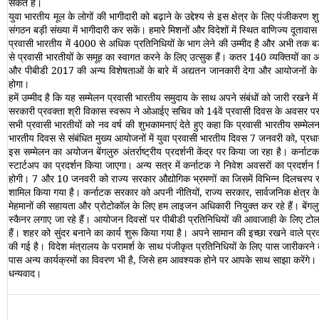
सकते हैं।
युवा भारतीय मूल के लोगों की भागीदारी को बढ़ाने के उद्देश्य से इस क्षेत्र के लिए पंजीक
संगठन बड़ी संख्या में भागीदारी कर सकें। हमारे मिशनों और विदेशों में स्‍थित वाणिज्य दूत
प्रवासी भारतीय में 4000 से अधिक प्रतिनिधियों के भाग लेने की उम्मीद है और अभी तक बड़
से प्रवासी भारतीयों के समूह का स्वागत करने के लिए उत्सुक हैं। कतर 140 व्यक्तियों का अ
और पीबीडी 2017 की अन्य विशेषताओं के बारे में अद्यतन जानकारी देगा और आयोजनों के 
होगा।
हमें उम्मीद है कि यह सम्मेलन प्रवासी भारतीय समुदाय के साथ अपने संबंधों को जारी रखने मे
सरकारी प्रवक्‍ता श्री विकास स्‍वरूप ने ओआईए सचिव को 14वें प्रवासी दिवस के अवसर पर व्
सभी प्रवासी भारतीयों को नव वर्ष की शुभकामनाएं देते हुए कहा कि प्रवासी भारतीय सम्‍म
भारतीय दिवस से संबंधित मुख्‍य आयोजनों में युवा प्रवासी भारतीय दिवस 7 जनवरी को, प्रधानमं
इस सम्‍मेलन का अयोजन बेंगलुरु अंतर्राष्‍ट्रीय प्रदर्शनी केंद्र पर किया जा रहा है। कर्न
स्‍टार्टअप का प्रदर्शन किया जाएगा। अन्‍य सत्र में कर्नाटक ने निवेश अवसरों का प्रदर्शन
होगी। 7 और 10 जनवरी को राज्‍य सरकार औद्योगिक भ्रमणों का जिसमें विभिन्‍न दिलचस्‍प 
शामिल किया गया है। कर्नाटक सरकार को अपनी नीतियों, राज्‍य सरकार, सार्वजनिक क्षेत्र क
मेहमानों की सहायता और प्रोटोकॉल के लिए हम लाइजन अधिकारी नियुक्‍त कर रहे हैं। बेंगलु
स्‍कैनर लगाए जा रहे हैं। आयोजन दिवसों पर पीबीडी प्रतिनिधियों की आवाजाही के लिए टोल फ
हैं। शहर को सुंदर बनाने का कार्य शुरू किया गया है। अपने सामान की इच्‍छा रखने वाले प्रदर्
की गई है। विदेश मंत्रालय के परामर्श के साथ पंजीकृत प्रतिनिधियों के लिए पास जारीकरने 
पास अन्‍य कार्यक्रमों का विवरण भी है, जिसे हम आवश्‍यक होने पर आपके साथ साझा करेंगे।
धन्‍यवाद।