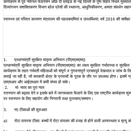
कार्यक्रम से पूर्व नेशनल फेडरेसन ऑफ़ दी ब्लाइंड के नई दिल्‍ली के पुष्‍प विहार स्थित म
दिव्‍यांगजन सशक्तिकरण विभाग ब्रेल प्रेसों की स्‍थापना, आधुनिकीकरण, क्षमता संवर्धन 
स्वास्थ्य एवं परिवार कल्याण मंत्रालय की पहलकदमियां व उपलब्धियां: वर्ष 2016 की समीक्ष
1.
प्रधानमंत्री सुरक्षित मातृत्व अभियान (पीएमएसएमए)
प्रधानमंत्री सुरक्षित मातृत्व अभियान (पीएमएसएमए) का लक्ष्य सुरक्षित गर्भावस्था व सुरक्
कार्यक्रम के तहत गर्भवती महिलाओं को संपूर्ण व गुणवत्तापूर्ण प्रसवपूर्व देखभाल व जांच के ल
कराई जा रही है
,
जो सरकारी क्षेत्र के प्रयासों के पूरक के तौर पर उपलब्‍ध होगा। इसमें ग्रामीण
एमएमआर और आईएमआर में कमी संभव हो सके।
2.
मां- माता का पूरा प्यार
स्‍तनपान को बढ़ावा देने व इसके बारे में जागरूकता फैलाने के लिए एक राष्ट्रीय कार्यक्रम 
पर स्‍तनपान के लिए सहयोग और निगरानी तथा पुरस्‍कार/सम्‍मान।
3.
नए टीकाओं की शुरुआत
a)
रोटा वायरस टीका
:
बच्चों में रोटा वायसर की वजह से होने वाली अस्वस्थता व मृत्य