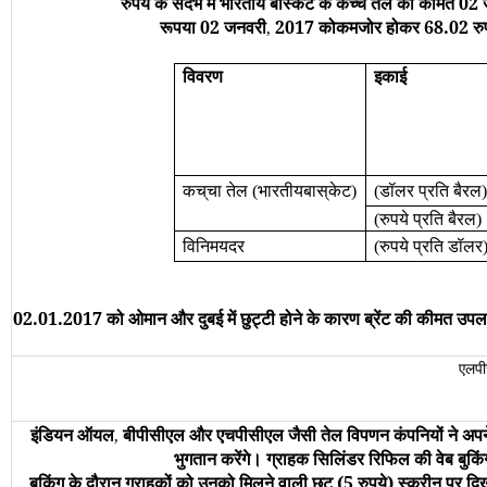
रुपये के संदर्भ में भारतीय बास्केट के कच्चे तेल की कीमत 02
रूपया 02 जनवरी
2017 कोकमजोर होकर 68.02 रुपये 
,
विवरण
इकाई
कच्
चा
तेल
भारतीयबास्
केट
डॉलर
प्रति
बैरल
(
)
(
रुपये
प्रति
बैरल
(
)
विनिमयदर
रुपये
प्रति
डॉलर
(
02.01.2017 को ओमान और दुबई में छुट्टी होने के कारण ब्रेंट की कीमत उपलब्‍
एलपी
इंडियन ऑयल
बीपीसीएल और एचपीसीएल जैसी तेल विपणन कंपनियों ने अप
,
भुगतान करेंगे। ग्राहक सिलिंडर रिफिल की वेब बुक
बुकिंग के दौरान ग्राहकों को उनको मिलने वाली छूट (5 रुपये) स्क्रीन पर द