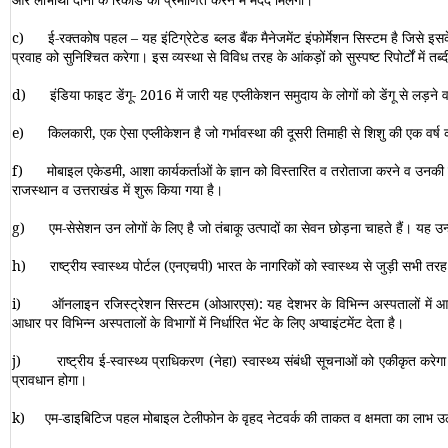
c)
ई
-
रक्तकोष पहल
–
यह इंटिग्रेटेड ब्लड बैंक मैनेजमेंट इंफोर्मेशन सिस्टम है जिस
प्रवाह को सुनिश्चित करेगा। इस व्यस्था से विविध तरह के आंकड़ों को सुस्पष्ट रिपोर्टों में तब
d)
इंडिया फाइट डेंगू- 2016 में जारी यह एप्लीकेशन समुदाय के लोगों को डेंगू से लड़ने 
e)
किलकारी
,
एक ऐसा एप्लीकेशन है जो गर्भावस्था की दूसरी तिमाही से शिशु की एक वर
f)
मोबाइल एकेडमी, आशा कार्यकर्ताओं के ज्ञान को विस्तारित व तरोताजा करने व उनक
राजस्थान व उत्तराखंड में शुरू किया गया है।
g)
एम
-
सेसेशन
उन लोगों के लिए है जो तंबाकू उत्पादों का सेवन छोड़ना चाहते हैं। यह 
h)
राष्ट्रीय स्वास्थ्य पोर्टल (एनएचपी) भारत के नागरिकों को स्वास्थ्य से जुड़ी सभी तर
i)
ऑनलाइन रजिस्ट्रेशन सिस्टम (ओआरएस)
:
यह देशभर के विभिन्न अस्पतालों में
आधार पर विभिन्न अस्पतालों के विभागों में निर्धारित भेंट के लिए अप्वाइंटमेंट देता है।
j)
राष्ट्रीय ई-स्वास्थ्य प्राधिकरण (नेहा)
स्वास्थ्य संबंधी सूचनाओं को एकीकृत करेग
प्रावधान होगा।
k)
एम-डाइबिटिज पहल मोबाइल टेलीफोन के वृहद नेटवर्क की ताकत व क्षमता का लाभ उठ