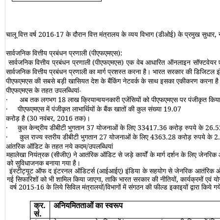
चालू वित्त वर्ष 2016-17 के दौरान वित्त मंत्रालय के व्यय विभाग (डीओई) के प्रमुख सुधार,
सार्वजनिक वित्तीय प्रबंधन प्रणाली (पीएफएमएस)
:
सार्वजनिक वित्तीय प्रबंधन प्रणाली (पीएफएमएस) एक वेब आधारित ऑनलाइन सॉफ्टवेयर एप
सार्वजनिक वित्तीय प्रबंधन प्रणाली का मार्ग प्रशस्त करना है। भारत सरकार की डिजिटल 
पीएफएमएस की सबसे बड़ी खासियत देश के बैंकिंग नेटवर्क के साथ इसका एकीकरण करना है। 
पीएफएमएस के तहत उपलब्धियां-
·
अब तक लगभग 18 लाख क्रियान्वयनकारी एजेंसियों को पीएफएमएस पर पंजीकृत किय
·
पीएफएमएस में पंजीकृत लाभार्थियों के बैंक खातों की कुल संख्या 19.07
करोड़ है (30 नवंबर, 2016 तक)।
·
कुल केन्द्रीय डीबीटी भुगतान 37 योजनाओं के लिए 33417.36 करोड़ रुपये के 26.52 
·
कुल राज्य स्तरीय डीबीटी भुगतान 27 योजनाओं के लिए 4363.28 करोड़ रुपये के 2.8
आंतरिक ऑडिट के तहत नये कदम/उपलब्धियां
महालेखा नियंत्रक (सीजीए) ने आतंरिक ऑडिट से जड़े कार्यों के मार्ग दर्शन के लिए जेनरि
को सुविधाजनक बनाया गया है।
इंस्टीट्यूट ऑफ द इंटरनल ऑडिटर्स (आईआईए) इंडिया के सहयोग से जेनरिक आतंरिक ऑडिट 
गई सिफारिशों को भी शामिल किया जाएगा, ताकि भारत सरकार की नीतियों, कार्यक्रमों एवं यो
वर्ष 2015-16 के लिये सिविल मंत्रालयों/विभागों में संगठन की फील्ड इकाइयों द्वारा किये 
क्र.
अनियमितताओं का स्वरूप
सं.