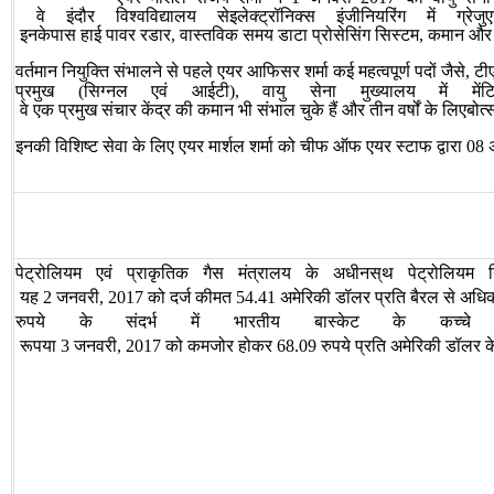
वे
इंदौर
विश्वविद्यालय
सेइलेक्ट्रॉनिक्स
इंजीनियरिंग
में
ग्रेजु
इनकेपास
हाई
पावर
रडार
वास्तविक
समय
डाटा
प्रोसेसिंग
सिस्टम
कमान
और
,
,
वर्तमान
नियुक्ति
संभालने
से
पहले
एयर
आफिसर
शर्मा
कई
महत्वपूर्ण
पदों
जैसे
टी
,
प्रमुख
सिग्नल
एवं
आईटी
वायु
सेना
मुख्यालय
में
मेंट
(
),
वे
एक
प्रमुख
संचार
केंद्र
की
कमान
भी
संभाल
चुके
हैं
और
तीन
वर्षों
के
लिएबोत्
इनकी
विशिष्ट
सेवा
के
लिए
एयर
मार्शल
शर्मा
को
चीफ
ऑफ
एयर
स्टाफ
द्वारा
08
पेट्रोलियम
एवं
प्राकृतिक
गैस
मंत्रालय
के
अधीनस्
थ
पेट्रोलियम
यह
जनवरी
को
दर्ज
कीमत
अमेरिकी
डॉलर
प्रति
बैरल
से
अधि
2
,
2017
54.41
रुपये
के
संदर्भ
में
भारतीय
बास्केट
के
कच्चे
रूपया
जनवरी
को
कमजोर
होकर
रुपये
प्रति
अमेरिकी
डॉलर
क
3
,
2017
68.09