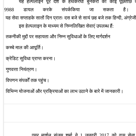
यह
हेल्पलाइन
पूरे
देश
के
हथकरघा
बुनकरों
को
कोई
पूछताछ
डायल
करके
संपर्ककिया
जा
सकता
है।
9988
यह
सेवा
सप्ताहके
सातों
दिन
प्रातः
दस
बजे
से
सायं
छह
बजे
तक
हिन्दी
अंग्रेज
,
इस
हेल्पलाइन
के
माध्यम
से
निम्नलिखित
सेवाएं
उपलब्ध
हैं
:
तकनीकी
मुद्दों
पर
सहायता
और
निम्न
सुविधाओं
के
लिए
मार्गदर्शन
·
कच्चे
माल
की
आपूर्ति।
·
क्रेडिट
सुविधा
प्राप्त
करना।
·
गुणवत्ता
नियंत्रण।
·
विपणन
संपर्कों
तक
पहुंच।
·
विभिन्न
योजनाओं
और
प्रक्रियाओं
का
लाभ
उठाने
के
बारे
में
जानकारी।
·
एयर
मार्शल
संजय
शर्मा
ने
जनवरी
को
वायु
सेना
1
2017