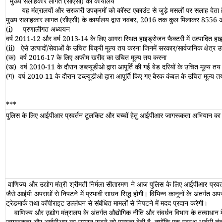
मुख्य सलाहकार लागत (सीएसी) का कार्यालय
यह मंत्रालयों और सरकारी उपक्रमों को कॉस्‍ट एकाउंट से जुड़े मसलों पर सलाह देता है। 
मुख्य सलाहकार लागत (सीएसी) के कार्यालय द्वारा नवंबर
,
2016 तक कुल मिलाकर 8556 अध्ययन
(i)
प्रणालीगत अध्‍ययन
वर्ष 2011-12 और वर्ष 2013-14 के लिए आगरा स्थित हाइड्रोजन फैक्‍टरी में उत्‍पादित हाइड
(ii)
ऐसे उत्‍पादों/सेवाओं के उचित बिक्री मूल्‍य तय करना जिनमें सरकार/सार्वजनिक क्षेत्र
(क)
वर्ष 2016-17 के लिए अफीम खरीद का उचित मूल्‍य तय करना
(ख)
वर्ष 2010-11 के दौरान डब्‍ल्‍यूडीओ द्वारा आपूर्ति की गई बेड दरियों के उचित मूल्‍य त
(ग)
वर्ष 2010-11 के दौरान डब्‍ल्‍यूडीओ द्वारा आपूर्ति किए गए बैरक कंबल के उचित मूल्‍य 
***
पुलिस के लिए आईपीआर प्रवर्तन टूलकिट और बच्‍चों हेतु आईपीआर जागरूकता अभियान का 
वाणिज्‍य और उद्योग मंत्री श्रीमती निर्मला सीतारमण ने आज पुलिस के लिए आईपीआर प्रवर
जैसे आईपी अपराधों से निपटने में प्रभावी साधन सिद्ध होगी। विभिन्‍न कानूनों के अंतर्गत
ट्रेडमार्क तथा कॉपीराइट उल्‍लंघन से संबंधित मामलों से निपटने में मदद प्रदान करेगी।
वाणिज्‍य और उ़द्योग मंत्रालय के अंतर्गत औद्योगिक नीति और संवर्धन विभाग के तत्‍वाधान 
जागरूकता और आईपीआर का सम्‍मान रखने को मान्‍यता देती है, क्‍योंकि एक स्‍वस्‍थ आईपी तंत्