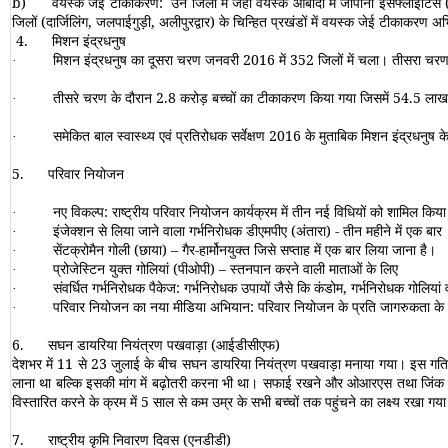
b)
वयस्क जेई टीकाकरण
:
उन जिलों में जहां वयस्क आबादी में जापानी इंसेफ्लाइटि
जिलों (दार्जिलिंग, जलपाईगुड़ी, अलीपुरद्वार) के चिन्हित प्रखंडों में वयस्क जेई टीकाकरण 
4.
मिशन इंद्रधनुष
मिशन इंद्रधनुष का दूसरा चरण जनवरी 2016 में 352 जिलों में चला। तीसरा चरण
·
तीसरे चरण के दौरान 2.8 करोड़ बच्चों का टीकाकरण किया गया जिसमें 54.5 लाख 
·
समेकित बाल स्वास्थ्य एवं प्रतिरोधक सर्वेक्षण 2016 के मुताबिक मिशन इंद्रधनुष क
·
5.
परिवार नियोजन
नए विकल्प
:
राष्ट्रीय परिवार नियोजन कार्यक्रम में तीन नई विधियों को शामिल किया
·
इंजेक्शन से लिया जाने वाला गर्भनिरोधक डीएमपीए (अंतारा) - तीन महीने में एक बार
·
सेंटक्रोमैन गोली (छाया)
–
गैर-हार्मोनयुक्त जिसे सप्ताह में एक बार लिया जाना है।
·
प्रोजेस्टिन युक्त गोलियां (पीओपी) – स्तनपान करने वाली माताओं के लिए
·
संवर्धित गर्भनिरोधक पैकेज
:
गर्भनिरोधक उपायों जैसे कि कंडोम, गर्भनिरोधक गोलियां
·
परिवार नियोजन का नया मीडिया अभियान
:
परिवार नियोजन के प्रति जागरुकता के ल
·
6.
सघन डायरिया नियंत्रण पखवाड़ा
(
आईडीसीएफ
)
देशभर में 11 से 23 जुलाई के बीच सघन डायरिया नियंत्रण पखवाड़ा मनाया गया। इस गतिव
लाना था बल्कि इसकी मांग में बढ़ोतरी करना भी था। सफाई रखने और ओआरएस तथा जिंक के 
विस्तारित करने के क्रम में 5 साल से कम उम्र के सभी बच्चों तक पहुंचने का लक्ष्य रख
7.
राष्ट्रीय कृमि निवारण दिवस (एनडीडी)