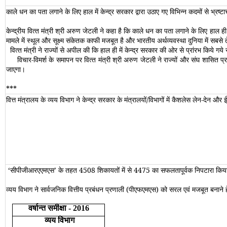
काले धन का पता लगाने के लिए हाल में केन्‍द्र सरकार द्वारा उठाए गए विभिन्‍न कदमों से भ्
केन्‍द्रीय वित्‍त मंत्री श्री अरुण जेटली ने कहा है कि काले धन का पता लगाने के लिए हाल ही 
मामले में स्‍थूल और सूक्ष्‍म संकेतक काफी मजबूत है और भारतीय अर्थव्‍यवस्‍था दुनिया में सबसे त
वित्‍त मंत्री ने राज्‍यों से अपील की कि हाल ही में केन्‍द्र सरकार की ओर से प्रांरभ किये गये
विचार-विमर्श के समापन पर वित्‍त मंत्री श्री अरुण जेटली ने राज्‍यों और संघ शासित प्रदेश
जाएगा।
***
वित्त मंत्रालय के व्यय विभाग ने केन्द्र सरकार के मंत्रालयों/विभागों में कैशलेस लेन-देन और 
‘
सीपीजीआरएएमएस
’
के तहत 4508 शिकायतों में से 4475 का सफलतापूर्वक निपटारा किय
व्यय विभाग ने सार्वजनिक वित्तीय प्रबंधन प्रणाली (पीएफएमएस) को सरल एवं मजबूत बनाने ह
वर्षान्त समीक्षा
- 2016
व्यय विभाग