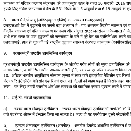
स्वास्थ्य एवं परिवार कल्याण मंत्रालय की एक प्रमुख पहल के तहत 10 फरवरी, 2016 राष्ट्
इसके लिए लक्षित जनसंख्या में देश के 561 जिलों के 1-5 आयुवर्ष तथा 6-19 आयुवर्ष के क्रम
8.
भारत में
दीर्घ आयु (लांग्टिड्यूनल एजिंग) का अध्ययन
(एलएएसआई)
एलएएसआई देश में वृद्धजनों पर सबसे बड़ा अध्ययन है। यह अध्ययन केंद्रीय स्वास्थ्य एवं प
केंद्रीय स्वास्थ्य एवं परिवार कल्याण मंत्रालय और संयुक्त राष्ट्र जनसंख्या कोष-भारत ने
अभी तक भारत के पास वृद्धजनों की जनसंख्या के बारे में पूरे देश का प्रतिनिधित्व करने वा
एलएएसआई, हाल ही शुरू की गई राष्ट्रीय वृद्धजन स्वास्थ्य देखभाल कार्यक्रम (एनपीएचसीई) औ
9.
प्रधानमंत्री राष्ट्रीय डायलिसिल कार्यक्रम
प्रधानमंत्री राष्ट्रीय डायलिसिल कार्यक्रम के अंतर्गत गरीब लोगों को मुफ्त डायलिसिस क
मानवसंसाधन, डायलिसिस मशीन उपलब्ध करानी होगी, स्वास्थ्य एवं परिवार कल्याण विभाग आरओ
10.
अखिल भारतीय आयुर्विज्ञान संस्थान (एम्स) में सेंटर फॉर इंटेग्रेटिव मेडिसीन एंड रिसर्च
सेंटर फॉर इंटेग्रेटिव मेडिसीन एंड रिसर्च एम्स, नई दिल्ली की अहम पहल है जिसके तहत भ
करेंगे। यह केंद्र हमारी प्राचीन औषधिक व्यवस्था को वैज्ञानिक प्रमाण प्रदान करने में यो
11.
आई.टी. संबंधी पहलकदमियां
a)
स्वच्छ भारत मोबाइल एप्लीकेशन
- “
स्वच्छ भारत मोबाइल एप्लीकेशन
”
नागरिकों को व
वाले एंड्रोयड ओएस में इंस्टॉल किया जा सकता है। जल्द ही यह एप्लीकेशन दूसरे प्लेटफॉर्म
b)
एएनएम ऑनलाइन एप्लीकेशन (अनमोल)
–
अनमोल टेबलेट आधारित एप्लीकेशन है जो एए
और लाभार्थी दोनों के रिकॉर्ड को प्रमाणित करने में मदद मिलेगा।