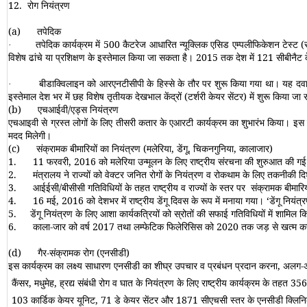
12.
रोग नियंत्रण
(a)
तपेदिक
तपेदिक कार्यक्रम में 500 कैटरेज आधारित न्यूक्लिक एसिड एम्पलीफिकेशन टेस्ट (सी
·
विशेष ढांचे या प्रशिक्षण के इस्तेमाल किया जा सकता है। 2015 तक देश में 121 सीबीनैट क
बीडाक्विलाइन को आरएनटीसीपी के हिस्से के तौर पर शुरू किया गया था। यह दवा 
·
इस्तेमाल देश भर में छह विशेष तृतीयक देखभाल केंद्रों (टर्शरी केयर सेंटर) में शुरू किया ज
(b)
एचआईवी
/
एड्स नियंत्रण
एचआइवी से ग्रस्त लोगों के लिए तीसरी कतार के एआरटी कार्यक्रम का शुभारंभ किया। इस 
मदद मिलेगी।
(c)
संक्रामक बीमारियों का नियंत्रण (मलेरिया, डेंगू, चिकनगुनिया, कालाजार)
1.
11 फरवरी, 2016 को मलेरिया उन्मूलन के लिए राष्ट्रीय संरचना की शुरुआत की गई।
2.
मंत्रालय ने राज्यों को वेक्टर जनित रोगों के नियंत्रण व रोकथाम के लिए तकनीकी दि
3.
आईईसी
/
बीसीसी गतिविधियों के तहत राष्ट्रीय व राज्यों के स्तर पर संक्रामक बीमार
4.
16 मई, 2016 को देशभर में राष्ट्रीय डेंगू दिवस के रूप में मनाया गया।
‘
डेंगू नियं
5.
डेंगू नियंत्रण के लिए आशा कार्यकत्रियों को स्रोतों की सफाई गतिविधियों में शामिल क
6.
काला-जार को वर्ष 2017 तथा लम्फेटिक फिलेरिसिस को 2020 तक जड़ से खत्म करने का
(d)
गैर-संक्रामक रोग (एनसीडी)
इस कार्यक्रम का लक्ष्य साधारण एनसीडी का शीघ्र उपचार व प्रबंधन प्रदान करना, अलग-अल
कैंसर, मधुमेह, ह्रद्य संबंधी रोग व घात के नियंत्रण के लिए राष्ट्रीय कार्यक्रम के तहत 
103 कार्डिक केयर यूनिट, 71 डे केयर सेंटर और 1871 सीएचसी स्तर के एनसीडी क्लिनिक