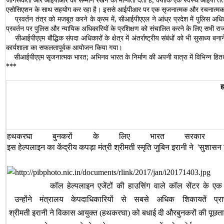
एसोसिएशन के साथ सहयोग कर रहा है। इससे आईपीआर पर एक सृजनात्‍मक और रचनात्‍मक सं
प्रवर्तन तंत्र को मजबूत करने के क्रम में, सीआईपीएएल ने आंध्र प्रदेश में पुलिस अधिकार
प्रवर्तन पर पुलिस और न्‍यायिक अधिकारियों के प्रशिक्षण को संचालित करने के लिए सभी राज
सीआईपीएएम बौद्धिक संपदा अधिका‍रों के क्षेत्र में अंतर्राष्‍ट्रीय संबंधों को भी सुसाध्‍य
कार्यशाला का सफलतापूर्वक आयोजन किया गया।
सीआईपीएएम सृजनात्‍मक भारत; अभिनव भारत के निर्माण की अपनी यात्रा में विभिन्‍न हि
***
ह
हथकरघा
बुनकरों
के
लिए
भारत
सरकार
इस
हेल्पलाइन
का
केंद्रीय
कपड़ा
मंत्री
श्रीमती
स्मृति
जुबिन
इरानी
ने
सुशासन
'
कॉल
हेल्पलाइन
एजेंटों
की
हाउसिंग
वाले
कॉल
सेंटर
के
एक
उन्होंने
मंत्रालय
केपदाधिकारियों
से
सबसे
अधिक
शिकायतें
प्रा
श्रीमती
इरानी
ने
विकास
आयुक्त
हथकरघा
को
बधाई
दी
औरबुनकरों
की
पूछत
(
)