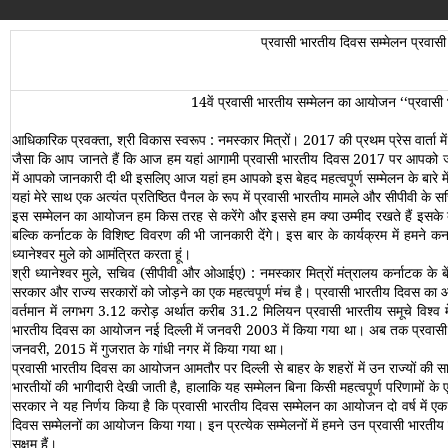
प्रवासी भारतीय दिवस सम्‍मेलन प्रवासी 
14वें प्रवासी भारतीय सम्‍मेलन का आयोजन ‘‘प्रवासी 
आधिकारिक प्रवक्‍ता
,
श्री विकास स्‍वरूप :
नमस्‍कार मित्रों। 2017 की प्रथम प्रेस वार्ता 
जैसा कि आप जानते हैं कि आज हम यहां आगामी प्रवासी भारतीय दिवस 2017 पर आपको जानकारी द
में आपको जानकारी दी थी इसलिए आज यहां हम आपको इस बेहद महत्‍वपूर्ण सम्‍मेलन के बारे में
यहां मेरे साथ एक अत्‍यंत प्रतिष्ठित पैनल के रूप में प्रवासी भारतीय मामले और सीपीवी के सच
इस सम्‍मेलन का आयो‍जन हम किस तरह से करेंगे और इससे हम क्‍या उम्‍मीद रखते हैं इसके बा
बल्कि कर्नाटक के विशिष्‍ट विवरण की भी जानकारी देंगे। इस बार के कार्यक्रम में हमन
ध्‍यानेश्‍वर मुले को आमंत्रित करता हूं।
श्री ध्‍यानेश्‍वर मुले, सचिव (सीपीवी और ओआईए) : नमस्‍कार मित्रों मंत्रालय कर्नाटक 
सरकार और राज्‍य सरकारों को जोड़ने का एक महत्‍वपूर्ण मंच है। प्रवासी भारतीय दिवस का आ
वर्तमान में लगभग 3.12 करोड़ अर्थात करीब 31.2 मिलियन प्रवासी भारतीय समूचे विश्‍व म
भारतीय दिवस का आयोजन नई दिल्‍ली में जनवरी 2003 में किया गया था। अब तक प्रवासी भार
जनवरी, 2015 में गुजरात के गांधी नगर में किया गया था।
प्रवासी भारतीय दिवस का आयोजन आमतौर पर दिल्‍ली से बाहर के शहरों में उन राज्‍यों की साझेदा
भारतीयों की भागीदारी देखी जाती है, हालाकि यह सम्‍मेलन बिना किसी महत्‍वपूर्ण परिणामों क
सरकार ने यह निर्णय किया है कि प्रवासी भारतीय दिवस सम्‍मेलन का आयोजन दो वर्ष में एक
दिवस सम्‍मेलनों का आयोजन किया गया। इन प्रत्‍येक सम्‍मेलनों में हमने उन प्रवासी भारतीय को 
सक्षम हैं।