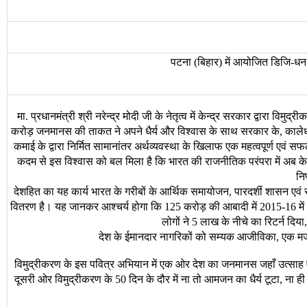
पटना
बिहार
में
आयोजित
डिजि
धन
(
)
-
मा
प्रधानमंत्री
श्री
नरेन्द्र
मोदी
जी
के
नेतृत्व
में
केन्द्र
सरकार
द्वारा
विमुद्री
.
करोड़
जनमानस
की
ताकत
ने
अपने
धैर्य
और
विश्वास
के
साथ
सरकार
के
काले
,
कमाई
के
द्वारा
निर्मित
सामानांतर
अर्थव्यवस्था
के
खिलाफ
एक
महत्वपूर्ण
एवं
सफ
कदम
से
इस
विश्वास
को
बल
मिला
है
कि
भारत
की
राजनीतिक
परंपरा
में
अब
क
निर
देशहित
का
यह
कार्य
भारत
के
गरीबों
के
आर्थिक
समायोजन
पारदर्शी
शासन
एवं
,
वितरण
है।
यह
जानकर
आश्चर्य
होगा
कि
करोड़
की
आबादी
में
में
125
2015-16
लोगों
ने
लाख
के
नीचे
का
रिटर्न
दिया
5
देश
के
ईमानदार
नागरिकों
को
सम्यक
आजीविका
एक
मज
,
विमुद्रीकरण
के
इस
पवित्र
अभियान
में
एक
ओर
देश
का
जनमानस
जहाँ
उत्साह
दूसरी
ओर
विमुद्रीकरण
के
दिन
के
दौर
में
ना
तो
आमजन
का
धैर्य
टूटा
ना
ही
50
,