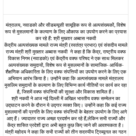
मंत्रालय
,
नवाडको और सीडब्‍ल्‍यूसी सामूहिक रूप से अल्‍पसंख्‍यकों
,
विशेष
रूप से मुसलमानों के कल्‍याण के लिए औकाफ का उपयोग करने का प्रयास
कर रहे हैं: श्री मुख्‍तार अब्‍बास नकवी
केंद्रीय अल्‍पसंख्‍यक मामले राज्‍य मंत्री (स्‍वतंत्र प्रभार) एवं संसदीय मामले
राज्‍य मंत्री श्री मुख्‍तार अब्‍बास नकवी ने कहा है कि केंद्र
,
राष्‍ट्रीय वक्‍फ
विकास निगम (नवाडको) एवं केंद्रीय वक्‍फ परिषद ने एक साथ मिलकर
अल्‍पसंख्‍यक समुदायों
,
विशेष रूप से मुसलमानों के सामाजिक
-
आर्थिक
-
शै‍क्षणिक अधिकारिता के लिए वक्‍फ संपत्तियों का उपयोग करने के लिए एक
अभियान आरंभ किया है। उन्‍होंने कहा कि अल्‍पसंख्‍यक मामले मंत्रालय
मुसलिम समुदायों के कल्‍याण के लिए विभिन्‍न कार्य नीतियों पर कार्य कर रहा
है
,
जिसमें वक्‍फ संपत्तियों की सुरक्षा और विकास शामिल हैं।
श्री नकवी ने आज नई दिल्‍ली में अखिल भारतीय वक्‍फ सम्‍मेलन का
उद्घाटन करने के दौरान ये उद्गार व्‍यक्‍त किए। उन्‍होंने कहा कि कई राज्‍य
मुसलमानों की प्रगति के लिए वक्‍फ संपत्तियों के बेहतर उपयोग के लिए आगे
आए हैं। ज्‍यादातर राज्‍य अच्‍छा प्रदर्शन कर रहे हैं
,
लेकिन सभी राज्‍यों और
केंद्र शासित प्रदेशों द्वारा अभी बहुत कुछ किए जाने की आवश्‍यकता है।
मंत्री महोदय ने कहा कि सभी राज्‍यों को तीन सदस्‍यीय ट्रिब्‍यूनल का गठन