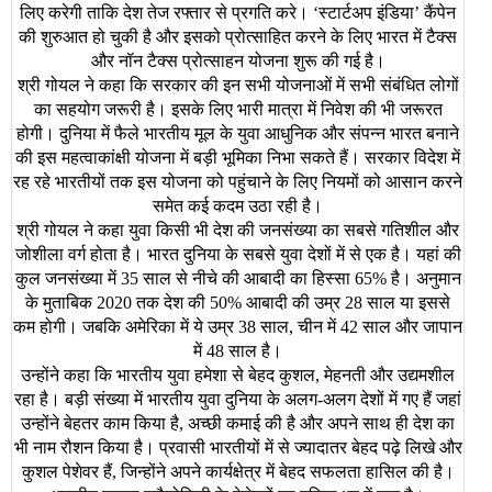
लिए
करेगी
ताकि
देश
तेज
रफ्तार
से
प्रगति
करे।
स्टार्टअप
इंडिया
कैंपेन
‘
’
की
शुरुआत
हो
चुकी
है
और
इसको
प्रोत्साहित
करने
के
लिए
भारत
में
टैक्स
और
नॉन
टैक्स
प्रोत्साहन
योजना
शुरू
की
गई
है।
श्री
गोयल
ने
कहा
कि
सरकार
की
इन
सभी
योजनाओं
में
सभी
संबंधित
लोगों
का
सहयोग
जरूरी
है।
इसके
लिए
भारी
मात्रा
में
निवेश
की
भी
जरूरत
होगी।
दुनिया
में
फैले
भारतीय
मूल
के
युवा
आधुनिक
और
संपन्न
भारत
बनाने
की
इस
महत्वाकांक्षी
योजना
में
बड़ी
भूमिका
निभा
सकते
हैं।
सरकार
विदेश
में
रह
रहे
भारतीयों
तक
इस
योजना
को
पहुंचाने
के
लिए
नियमों
को
आसान
करने
समेत
कई
कदम
उठा
रही
है।
श्री
गोयल
ने
कहा
युवा
किसी
भी
देश
की
जनसंख्या
का
सबसे
गतिशील
और
जोशीला
वर्ग
होता
है।
भारत
दुनिया
के
सबसे
युवा
देशों
में
से
एक
है।
यहां
की
कुल
जनसंख्या
में
साल
से
नीचे
की
आबादी
का
हिस्सा
है।
अनुमान
35
65
%
के
मुताबिक
तक
देश
की
आबादी
की
उम्र
साल
या
इससे
2020
50
%
28
कम
होगी।
जबकि
अमेरिका
में
ये
उम्र
साल
चीन
में
साल
और
जापान
38
,
42
में
साल
है।
48
उन्होंने
कहा
कि
भारतीय
युवा
हमेशा
से
बेहद
कुशल
मेहनती
और
उद्यमशील
,
रहा
है।
बड़ी
संख्या
में
भारतीय
युवा
दुनिया
के
अलग
अलग
देशों
में
गए
हैं
जहां
-
उन्होंने
बेहतर
काम
किया
है
अच्छी
कमाई
की
है
और
अपने
साथ
ही
देश
का
,
भी
नाम
रौशन
किया
है।
प्रवासी
भारतीयों
में
से
ज्यादातर
बेहद
पढ़े
लिखे
और
कुशल
पेशेवर
हैं
जिन्होंने
अपने
कार्यक्षेत्र
में
बेहद
सफलता
हासिल
की
है।
,