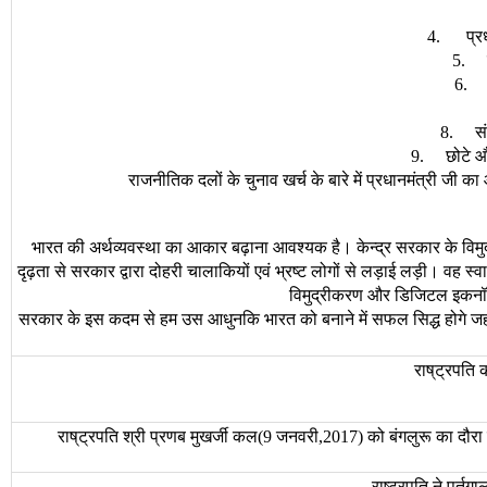
प्र
4.
5.
6
स
8.
छोटे
औ
9.
राजनीतिक
दलों
के
चुनाव
खर्च
के
बारे
में
प्रधानमंत्री
जी
का
भारत
की
अर्थव्यवस्था
का
आकार
बढ़ाना
आवश्यक
है।
केन्द्र
सरकार
के
विम
दृढ़ता
से
सरकार
द्वारा
दोहरी
चालाकियों
एवं
भ्रष्ट
लोगों
से
लड़ाई
लड़ी।
वह
स्व
विमुद्रीकरण
और
डिजिटल
इकनॉ
सरकार
के
इस
कदम
से
हम
उस
आधुनकि
भारत
को
बनाने
में
सफल
सिद्ध
होगे
जह
राष्
ट्रपति
राष्
ट्रपति
श्री
प्रणब
मुखर्जी
कल
जनवरी
को
बंगलुरू
का
दौरा
(9
,2017)
राष्ट्रपति ने पुर्त