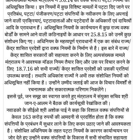
अल्‍पसंख्‍यक मामले मंत्रालय ने 3.6.14 को वक्‍फ संपत्ति पट्टा नियमों को
अधिसूचित किया। इन नियमों में कुछ विशिष्‍ट मामलों में पट्टा दिए जाने पर
प्रतिबंध
,
पट्टा/ पंजीकरण/पट्टा संपत्तियों के नवीकरण के लिए अपनाई
जाने वाली प्रक्रियाएं
,
पट्टादाताओं और पट्टेदारों के अधिकारों एवं दायित्‍वों
आदि के प्रावधान हैं। अधिसूचित नियमों के कार्यन्‍वयन में कुछ राज्‍य वक्‍फ
बोर्डों के सामने आने वाली कठिनाइयों के आधार पर 25.8.15 को उनमें कुछ
संशोधन किए गए। अधिनियम के महत्‍वपूर्ण प्रावधानों में एक का संबंध राज्‍य/
केंद्र शासित प्रदेशों द्वारा वक्‍फ नियमों के निर्माण से है। इस बारे में राज्‍य/
केंद्र शासित सरकारों की सहायता करने के लिए अल्‍पसंख्‍यक मामले
मंत्रालय ने आवश्‍यक मॉडल नियम तैयार किए और उस पर विचार करने के
लिए 18.7.16 को सभी राज्‍यों/ केंद्र शासित प्रदेशों को उसकी प्रतियां
उपलब्‍ध कराईं। तथापि अधिकांश राज्‍यों ने अभी तक संशोधित नियमों को
अधि‍सूचित नहीं किया है। उन्‍होंने उम्‍मीद जताई की आज के विचार
-
विमर्शों से
रचनात्‍मक और सकारात्‍मक परिणाम निकलेंगे।
इससे पूर्व
,
जन समूह का स्‍वागत करते हुए मंत्रालय में संयुक्‍त सचिव श्री
जान-ए-आलम ने बैठक की कार्यसूची रेखांकित की।
नवाडको के सीईओ श्री अशोक पाई ने कहा कि विशाल वक्‍फ संपत्तियों से
केवल 163 करोड़ रुपयों की आमदनी से प्रदर्शित होता है कि वक्‍फ
संपत्तियों के प्रबंधन में सुधार लाने के लिए कदम उठाए जाने की आवश्‍यकता
है। संशोधित अधिनियम के तहत पट्टा नियमों के कारगर कार्यान्‍वयन पर
जोर देते हुए उन्‍होंने वक्‍फ संपत्तियों के विकास में सभी संभावित सहायता