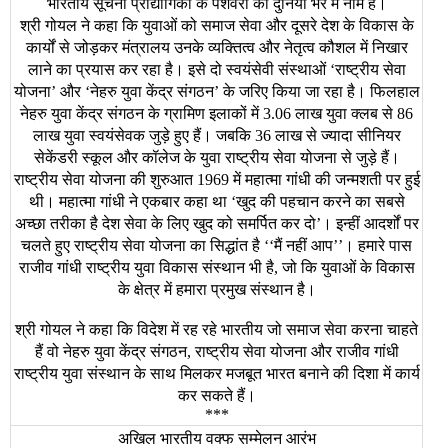
भारतीय
सूचना
प्रौद्योगिकी
के
पेशेवरों
का
दुनिया
भर
में
नाम
है।
श्री
गोयल
ने
कहा
कि
युवाओं
को
समाज
सेवा
और
दूसरे
देश
के
विकास
के
कार्यों
से
जोड़कर
मंत्रालय
उनके
व्यक्तित्व
और
नेतृत्व
कौशल
में
निखार
लाने
का
प्रयास
कर
रहा
है।
इसे
दो
स्वयंसेवी
संस्थाओं
राष्ट्रीय
सेवा
‘
योजना
और
नेहरु
युवा
केंद्र
संगठन
के
जरिए
किया
जा
रहा
है।
फिलहाल
’
‘
’
नेहरु
युवा
केंद्र
संगठन
के
ग्रामिण
इलाकों
में
लाख
युवा
क्लब
से
3.06
86
लाख
युवा
स्वयंसेवक
जुड़े
हुए
हैं।
जबकि
लाख
से
ज्यादा
सीनियर
36
सेकेंडरी
स्कूल
और
कॉलेज
के
युवा
राष्ट्रीय
सेवा
योजना
से
जुड़े
हैं।
राष्ट्रीय
सेवा
योजना
की
शुरुआत
में
महात्मा
गांधी
की
जन्मशती
पर
हुई
1969
थी।
महात्मा
गांधी
ने
एकबार
कहा
था
खुद
की
पहचान
करने
का
सबसे
‘
अच्छा
तरीका
है
देश
सेवा
के
लिए
खुद
को
समर्पित
कर
दो
।
इन्हीं
आदर्शों
पर
’
चलते
हुए
राष्ट्रीय
सेवा
योजना
का
सिद्धांत
है
मैं
नहीं
आप
।
हमारे
पास
‘‘
’’
राजीव
गांधी
राष्ट्रीय
युवा
विकास
संस्थान
भी
है
जो
कि
युवाओं
के
विकास
,
के
क्षेत्र
में
हमारा
प्रमुख
संस्थान
है।
श्री
गोयल
ने
कहा
कि
विदेश
में
रह
रहे
भारतीय
जो
समाज
सेवा
करना
चाहते
हैं
वो
नेहरु
युवा
केंद्र
संगठन
राष्ट्रीय
सेवा
योजना
और
राजीव
गांधी
,
राष्ट्रीय
युवा
संस्थान
के
साथ
मिलकर
मजबूत
भारत
बनाने
की
दिशा
में
कार्य
कर
सकते
हैं।
***
अखिल भारतीय वक्‍फ सम्‍मेलन आरंभ