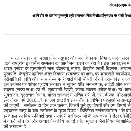
सीआईएसएफ के महा
अपने दौरे के दौरान गृहमंत्री श्री राजनाथ सिंह ने सीआईएसएफ के रांची स्थ
भारत सरकार का प्रशासनिक सुधार और जन शिकायत विभाग
,
भारत सरकार
20वें राष्ट्रीय ई-गवर्नेंस सम्मेलन का आयोजन करने जा रहा है। इस कार्यक्रम म
आंध्र प्रदेश के मुख्यमंत्री नारा चंद्रबाबू नायडू
;
केंद्रीय शहरी विकास
,
आवास औ
पुसापति
,
केंद्रीय पूर्वोत्तर क्षेत्र विकास (स्वतंत्र प्रभार)
,
प्रधानमंत्री कार्यालय
प्रौद्योगिकी
,
विधि और न्याय राज्य मंत्री श्री पीपी चौधरी और केंद्रीय विज्ञान एव
इस अवसर पर आंध्र प्रदेश सरकार ने सूचना और जनसम्पर्क
,
आईटी और संचा
सदस्य (राज्य सभा) डॉ टी. सुब्बारामी रेड्डी
,
संसद सदस्य (लोक सभा) डॉ. कम्भ
सुंदराजन
,
दूरसंचार विभाग
,
भारत सरकार में सचिव श्री जे. एस. दीपक
,
डीएआरपीज
इस दौरान वर्ष 2016-17 के लिए राष्ट्रीय ई-गवर्नेंस के विभिन्न पहलुओं से सम्बद
की जाएगी। सम्मेलन दो दिन तक चलेगा
,
जिसमें चुने हुए विषयों और उप विषयों स
उद्घाटन सत्र के बाद सम्मेलन के मुख्य विषय
‘‘
डिजिटल ट्रांसफॉर्मेशन
’’
के बा
इस्तेमाल पर विचार-विमर्श तथा सरकारी प्रक्रियाओं के रूपांतरण में डेटा एनेल
में नकदी लेन-देन और आधार के जरिये नकदी रहित भुगतान जैसे विषय भी शामिल
की संभावना है।