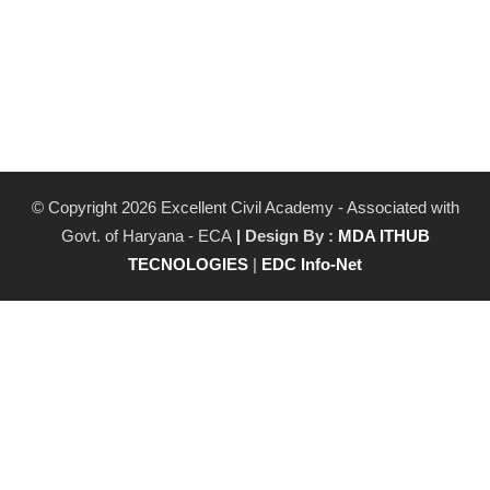
© Copyright 2026 Excellent Civil Academy - Associated with
Govt. of Haryana - ECA
| Design By :
MDA ITHUB
TECNOLOGIES
|
EDC Info-Net