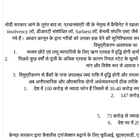
मोदी
सरकार
आने
के
तुरंत
बाद
मा
प्रधानमंत्री
जी
के
नेतृत्व
में
कैबिनेट
ने
पहला
.
लॉ
डीआरटी
संशोधित
लॉ
लॉ
बेनामी
संपत्ति
एक्ट
जैसे
insolvency
,
, Sarfaesi
,
गये
हैं।
आधार
कानून
के
द्वारा
गरीबों
को
उनका
हक
देने
की
सुनिश्चितता
सर
विमुद्रीकरण
आवश्यक
था
मध्यम
छोटे
एवं
लघु
व्यापारियों
के
लिए
ऋण
प्रवाह
में
वृद्धि
होगी
क्
य
1.
पिछले
कुछ
वर्षों
से
पूंजी
के
अधिक
प्रवाह
के
कारण
रियल
स्टेट
के
मूल्यों
2.
मांग
और
विशेष
रूप
से
आवास
विमुद्रीकरण
से
बैंकों
के
पास
उपलब्
ध
जमा
राशि
में
वृद्धि
होगी
और
तरलत
3.
अब
अनौपचारिक
और
औपचारिक
दोनों
अर्थव्यवस्थायें
ठीक
तरीके
देश
में
करोड़
से
ज्यादा
फोन
हैं
जिसमें
से
करोड़
स्म
1.
100
30-40
करोड
2. 147
करोड़
से
ज्याद
5. 75
देश
भर
में
6.
2
केन्द्र
सरकार
द्वारा
कैशलैस
ट्रांजेक्शन
बढ़ाने
के
लिए
यूपीआई
यूएसएसडी
ए
,
,