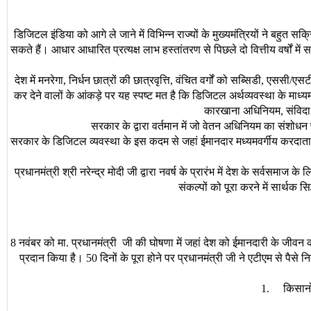
डिजिटल
इंडिया
को
आगे
ले
जाने
में
विभिन्न
राज्यों
के
मुख्यमंत्रियों
ने
बहुत
सक्र
सकते
हैं।
आधार
आधारित
प्रत्यक्ष
लाभ
हस्तांतरण
से
पिछले
दो
वित्तीय
वर्षों
में
स
देश
में
मनरेगा
निर्धन
छात्रों
की
छात्रवृत्ति
वंचित
वर्गों
को
सब्सिडी
एससी
एसट
,
,
,
/
कर
देने
वालों
के
आंकड़े
पर
यह
स्पष्ट
मत
है
कि
डिजिटल
अर्थव्यवस्था
के
माध्य
कारखाना
अधिनियम
संविदा
,
सरकार
के
द्वारा
वर्तमान
में
जो
वेतन
अधिनियम
का
संशोधन
सरकार
के
डिजिटल
व्यवस्था
के
इस
कदम
से
जहां
ईमानदार
मध्यमवर्गीय
करदाता
प्रधानमंत्री
श्री
नरेन्द्र
मोदी
जी
द्वारा
नवर्ष
के
प्रारंभ
में
देश
के
सर्वसमाज
के
ल
संकल्पों
को
पूरा
करने
में
सार्थक
सिद
नवंबर
को
मा
प्रधानमंत्री
जी
की
घोषणा
में
जहां
देश
को
ईमानदारी
के
जीवन
8
.
प्रदान
किया
है।
दिनों
के
पूरा
होने
पर
प्रधानमंत्री
जी
ने
एटीएम
से
पैसे
नि
50
किसानो
1.