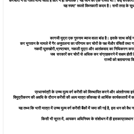
करचोरी न तो गलत माना जाता है और न ही अनैतिक। यह जीने का एक रास्ता था। कई सरकारों ने
यह स्पष्ट
’
रूपसे विध्नकारी कदम है। सभी तरह के सुधा
कागजी मुद्रा एक गुमनाम ब्याज वाला बांड है। इसके साथ कोई न
कर भुगतान के मामले में गैर अनुपालना का परिणाम कर चोरों के पक्ष मेंऔर वंचितों तथा गरीबो
नकदी घुसखोरी
,
भ्रष्टाचार
,
नकली मुद्रा और आतंकवाद का निधिकरण करती ह
जब सरकारें कर चोरों से अधिक कर संग्रहकरने में सक्षम होती ह
राज्यों को बतायागया 
प्रधानमंत्री के उच्च मूल्य वर्ग करेंसी को विस्थापित करने और अंततोगत्व
विमुद्रीकरण की अवधि के दौरान करेंसी की अल्प मात्रा कीवजह से आर्थिक कार्यकलापों में कम
यह तथ्य कि भारी मात्रा में उच्च मूल्य वर्ग करेंसी बैंकों में जमा की गई है, इस धन
किसी भी सूरत में, आयकर अधिनियम के संशोधन में ही इसकाप्रावधान ह