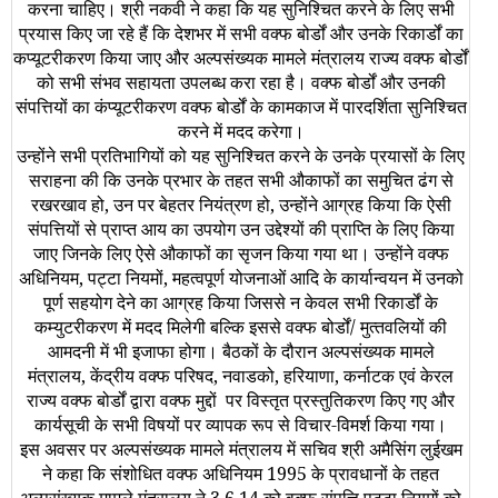
करना चाहिए। श्री नकवी ने कहा कि यह सुनिश्चित करने के लिए सभी
प्रयास किए जा रहे हैं कि देशभर में सभी वक्‍फ बोर्डों और उनके रिकार्डों का
कप्‍यूटरीकरण किया जाए और अल्‍पसंख्‍यक मामले मंत्रालय राज्‍य वक्‍फ बोर्डों
को सभी संभव सहायता उपलब्‍ध करा रहा है। वक्‍फ बोर्डों और उनकी
संपत्तियों का कंप्‍यूटरीकरण वक्‍फ बोर्डों के कामकाज में पारदर्शिता सुनिश्चित
करने में मदद करेगा।
उन्‍होंने सभी प्रतिभागियों को यह सुनिश्चित करने के उनके प्रयासों के लिए
सराहना की कि उनके प्रभार के तहत सभी औकाफों का समुचित ढंग से
रखरखाव हो
,
उन पर बेहतर नियंत्रण हो
,
उन्‍होंने आग्रह किया कि ऐसी
संपत्तियों से प्राप्‍त आय का उपयोग उन उद्देश्‍यों की प्राप्ति के लिए किया
जाए जिनके लिए ऐसे औकाफों का सृजन किया गया था। उन्‍होंने वक्‍फ
अधिनियम
,
पट्टा नियमों
,
महत्‍वपूर्ण योजनाओं आदि के कार्यान्‍वयन में उनको
पूर्ण सहयोग देने का आग्रह किया जिससे न केवल सभी रिकार्डों के
कम्‍युटरीकरण में मदद मिलेगी बल्कि इससे वक्‍फ बोर्डों/ मुत्‍तवलियों की
आमदनी में भी इजाफा होगा। बैठकों के दौरान अल्‍पसंख्‍यक मामले
मंत्रालय
,
केंद्रीय वक्‍फ परिषद
,
नवाडको
,
हरियाणा
,
कर्नाटक एवं केरल
राज्‍य वक्‍फ बोर्डों द्वारा वक्‍फ मुद्दों पर विस्‍तृत प्रस्‍तुतिकरण किए गए और
कार्यसूची के सभी विषयों पर व्‍यापक रूप से विचार-विमर्श किया गया।
इस अवसर पर अल्‍पसंख्‍यक मामले मंत्रालय में सचिव श्री अमैसिंग लुईखम
ने कहा कि संशोधित वक्‍फ अधिनियम 1995 के प्रावधानों के तहत