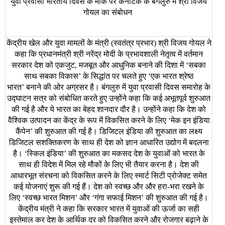
युवा
प्रवासी
भारतीय
दिवस
के
मौके
पर
कर्नाटक
के
बेंगलुरु
में
श्री
विजय
गोयल
का
संबोधन
केंद्रीय
खेल
और
युवा
मामलों
के
मंत्री
स्वतंत्र
प्रभार
श्री
विजय
गोयल
ने
(
)
कहा
कि
प्रधानमंत्री
श्री
नरेंद्र
मोदी
के
प्रभावशाली
नेतृत्व
में
वर्तमान
सरकार
देश
को
एकजुट
मजबूत
और
आधुनिक
बनाने
की
दिशा
में
सबका
,
‘
साथ
सबका
विकास
के
सिद्धांत
पर
चलते
हुए
एक
भारत
श्रेष्ठ
’
‘
भारत
बनाने
की
ओर
अग्रसर
है।
बंगलुरु
में
युवा
प्रवासी
दिवस
समारोह
के
’
उद्घाटन
सत्र
को
संबोधित
करते
हुए
उन्होंने
कहा
कि
कई
अभूतपूर्व
शुरुआत
की
गई
है
और
ये
भारत
का
बेहद
शानदार
दौर
है।
उन्होंने
कहा
कि
देश
को
वैश्विक
उत्पादन
का
केंद्र
के
रूप
में
विकसित
करने
के
लिए
मेक
इन
इंडिया
‘
कैंपेन
की
शुरुआत
की
गई
है।
डिजिटल
इंडिया
की
शुरुआत
का
लक्ष्य
’
डिजिटल
सशक्तिकरण
के
साथ
ही
देश
को
ज्ञान
आधारित
उद्योग
में
बदलना
है।
स्किल
इंडिया
की
शुरुआत
का
मकसद
देश
के
युवाओं
को
भारत
के
‘
’
साथ
ही
विदेश
में
मिल
रहे
मौकों
के
लिए
भी
तैयार
करना
है।
देश
की
आधारभूत
संरचना
को
विकसित
करने
के
लिए
स्मार्ट
सिटी
प्रोजेक्ट
समेत
कई
योजनाएं
शुरू
की
गई
हैं।
देश
को
स्वच्छ
और
और
हरा
भरा
रखने
के
-
लिए
स्वच्छ
भारत
मिशन
और
गंगा
सफाई
मिशन
की
शुरुआत
की
गई
है।
‘
’
‘
’
केंद्रीय
मंत्री
ने
कहा
कि
सरकार
भारत
में
युवाओं
की
ऊर्जा
का
सही
इस्तेमाल
कर
देश
के
आर्थिक
दर
को
विकसित
करने
और
रोजगार
बढ़ाने
के